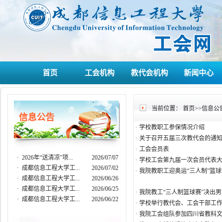
首页
工会机构
教代会机构
新闻中心
当前位置：
首页
>>
信息公
信息公告
·
学校教职工参保情况介绍
·
关于召开五届三次教代会的通
·
工会会员表
·
2026年“送清凉”项...
2026/07/07
·
学校工会第九届一次会员代表
·
成都信息工程大学工...
2026/07/02
·
我院教职工迎奥运“三人制”篮
·
成都信息工程大学工...
2026/06/26
·
成都信息工程大学工...
2026/06/25
·
我院教工“三人制篮球赛”决出
·
成都信息工程大学工...
2026/06/22
·
学校举行教代会、工会干部工
·
我院工会组队参加四川省教科