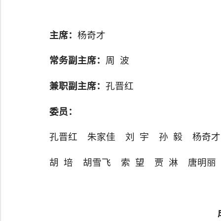
主
席：
杨奇才
常务副主席：
周 波
兼职副主席：
孔晋红
委员：
孔晋红 朱家佳 刘 宇 孙 毅 杨奇
胡 培 胡雪飞 索 望 贾 淋 唐明丽