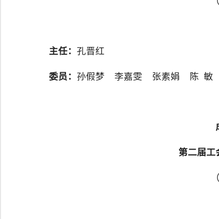
主任：
孔晋红
委员：
孙假梦 李嘉雯 张素娟 陈 敏
第二届工