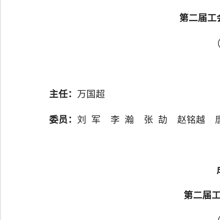
第二届工
主任：
万国超
委员：
刘 军 李 瀚 张 劼 赵铭越 
第二届